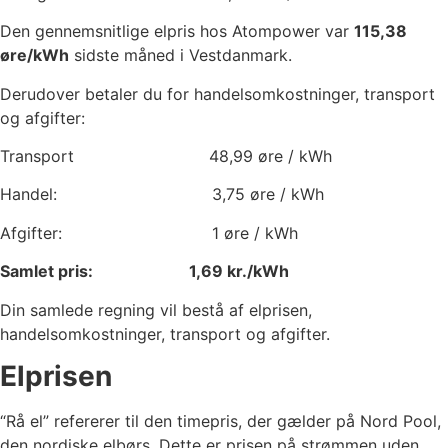
Den gennemsnitlige elpris hos Atompower var
115,38
øre/kWh
sidste måned i Vestdanmark.
Derudover betaler du for handelsomkostninger, transport
og afgifter:
Transport
48,99
øre / kWh
Handel:
3,75
øre / kWh
Afgifter:
1
øre / kWh
Samlet pris:
1,69
kr./kWh
Din samlede regning vil bestå af elprisen,
handelsomkostninger, transport og afgifter.
Elprisen
“Rå el” refererer til den timepris, der gælder på Nord Pool,
den nordiske elbørs. Dette er prisen på strømmen uden