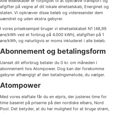
Alle elselskaber er forpligtet til at opkræve transport og
afgifter på vegne af dit lokale elnetselskab, Energinet og
staten. Vi opkræver disse beløb og videresender dem
uændret og uden ekstra gebyrer.
I vores priseksempel bruger vi elnetselskabet
N1
(
48,99
øre/kWh ved et forbrug på 4.000 kWh), elafgiften på
1
øre/kWh, og naturligvis er moms inkluderet i alle beløb.
Abonnement og betalingsform
Uanset dit elforbrug betaler du 0 kr. om måneden i
abonnement hos Atompower. Dog kan der forekomme
gebyrer afhængigt af den betalingsmetode, du vælger.
Atompower
Med vores elaftale får du en elpris, der justeres time for
time baseret på priserne på den nordiske elbørs, Nord
Pool. Det betyder, at du har mulighed for at bruge strøm,