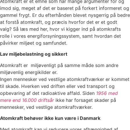
Atomkraft er et emne som har mange argumenter for og
imod sig, meget af det er baseret på forkert informeret og
gammel frygt. Er du efterhånden blevet nysgerrig på bedre
at forstå atomkraft, og præcis hvorfor det er et godt
valg? Så læs med her, hvor vi kigger ind på atomkrafts
rolle i vores energiforsyningssystem, samt hvordan det
påvirker miljøet og samfundet.
Lav miljøbelastning og sikkert
Atomkraft er miljøvenligt på samme måde som andre
miljøvenlig energikilder er.
Ingen mennesker ved vestlige atomkraftværker er kommet
til skade. Hverken ved driften eller ved transport og
opbevaring af det radioaktive affald. Siden
1956 med
mere end 16.000 driftsår
ikke har forsaget skader på
mennesker, ved vestlige atomkraftværker.
Atomkraft behøver ikke kun være i Danmark
Med atomkraft kan vi reducere vores afhængighed af