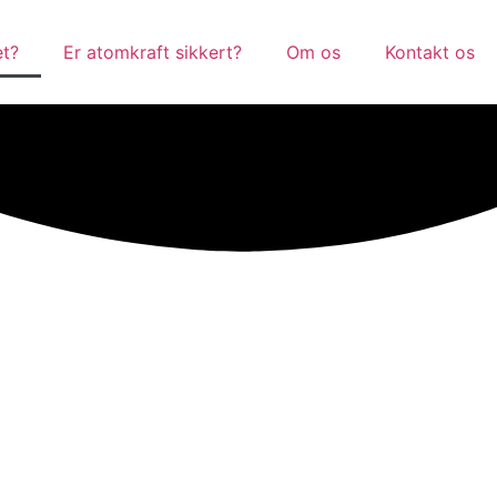
et?
Er atomkraft sikkert?
Om os
Kontakt os